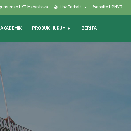
gumuman UKT Mahasiswa
Link Terkait
Website UPNVJ
 AKADEMIK
PRODUK HUKUM
BERITA