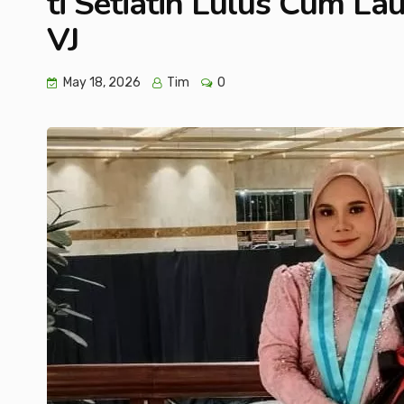
ti Setiatin Lulus Cum L
VJ
May 18, 2026
Tim
0