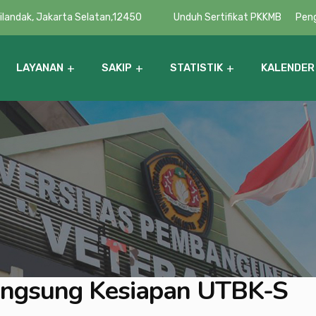
Cilandak, Jakarta Selatan,12450
Unduh Sertifikat PKKMB
Pen
LAYANAN
SAKIP
STATISTIK
KALENDER
Pembinaan Minat Bakat & Penalaran
Daftar Kerja Sama UPN Veteran Jakarta
Langsung Kesiapan UTBK-S