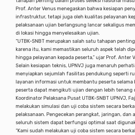
tahapan penting dalam proses seleksi nasional masu
Prof. Anter Venus menegaskan bahwa kesiapan peny
infrastruktur, tetapi juga oleh kualitas pelayanan 
pelaksanaan ujian berlangsung lancar sekaligus me
di lokasi hingga menyelesaikan ujian.
“UTBK-SNBT merupakan salah satu tahapan penting d
karena itu, kami memastikan seluruh aspek telah dip
hingga pelayanan kepada peserta,” ujar Prof. Anter 
Selain kesiapan teknis, UPNVJ juga menaruh perhat
menyiapkan sejumlah fasilitas pendukung seperti ru
layanan informasi untuk membantu peserta selama be
peserta dapat mengikuti ujian dengan lebih tenang 
Koordinator Pelaksana Pusat UTBK-SNBT UPNVJ, Fa
melakukan simulasi dan uji coba sistem secara berka
pelaksanaan. Pengecekan perangkat, jaringan, dan 
seluruh sistem dapat berfungsi optimal saat diguna
“Kami sudah melakukan uji coba sistem secara berka