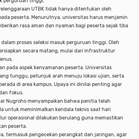
k perguruan tinggi.
elenggaraan UTBK tidak hanya ditentukan oleh
kepada peserta. Menurutnya, universitas harus menjamin
mberikan rasa aman dan nyaman bagi peserta sejak tiba
alam proses seleksi masuk perguruan tinggi. Oleh
ersiapkan secara matang, mulai dari infrastruktur
Venus.
ian pada aspek kenyamanan peserta. Universitas
ang tunggu, petunjuk arah menuju lokasi ujian, serta
rada di area kampus. Upaya ini dinilai penting agar
dan fokus.
jar Nugroho menyampaikan bahwa panitia telah
la untuk meminimalkan kendala teknis saat hari
alur operasional dilakukan berulang guna memastikan
kan peserta.
la, termasuk pengecekan perangkat dan jaringan, agar