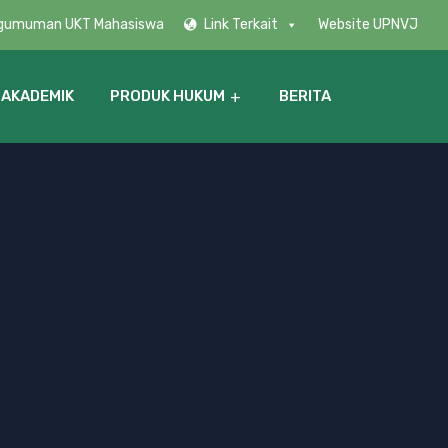
gumuman UKT Mahasiswa
Link Terkait
Website UPNVJ
 AKADEMIK
PRODUK HUKUM
BERITA