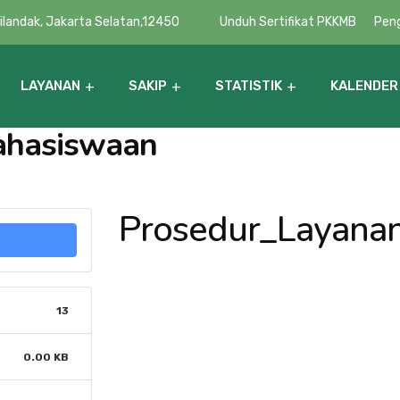
Cilandak, Jakarta Selatan,12450
Unduh Sertifikat PKKMB
Pen
LAYANAN
SAKIP
STATISTIK
KALENDER
ahasiswaan
Pembinaan Minat Bakat & Penalaran
Daftar Kerja Sama UPN Veteran Jakarta
Prosedur_Layana
13
0.00 KB