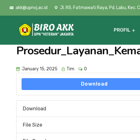
akk@upnvj.ac.id
Jl. RS. Fatmawati Raya, Pd. Labu, Kec. 
PROFIL
Prosedur_Layanan_Kem
Cuti & Pengaktifan Status Akademik
January 15, 2025
Tim
0
Download
Download
File Size