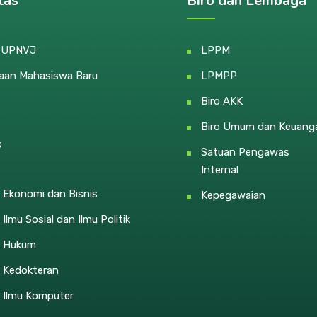
tas
Biro dan Lembaga
e UPNVJ
LPPM
aan Mahasiswa Baru
LPMPP
Biro AKK
Biro Umum dan Keuang
s
Satuan Pengawas
Internal
 Ekonomi dan Bisnis
Kepegawaian
 Ilmu Sosial dan Ilmu Politik
s Hukum
s Kedokteran
s Ilmu Komputer