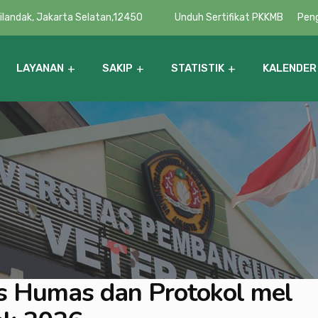
Cilandak, Jakarta Selatan,12450
Unduh Sertifikat PKKMB
Pen
LAYANAN
SAKIP
STATISTIK
KALENDER
Pembinaan Minat Bakat & Penalaran
Daftar Kerja Sama UPN Veteran Jakarta
s Humas dan Protokol mel