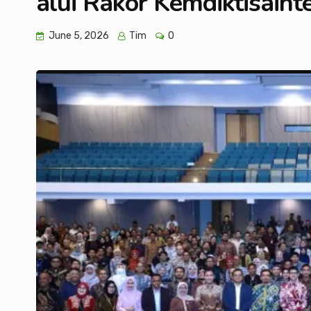
alui Rakor Kemdiktisain
June 5, 2026
Tim
0